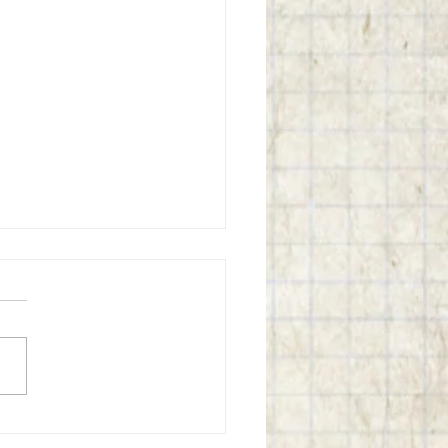
 parecer de Domingos
, CCJ aprova