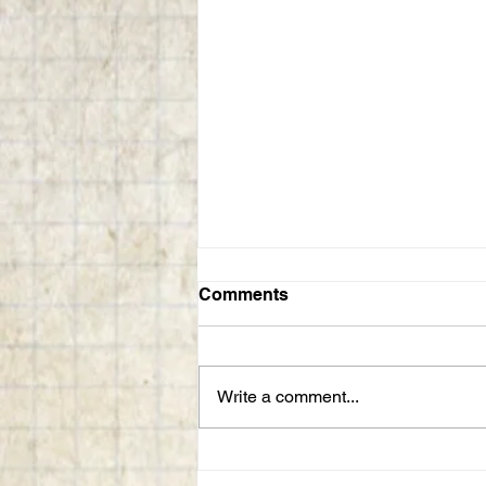
Comments
Write a comment...
Tudão marcas, foto oficial,
currículo e biografia do DN