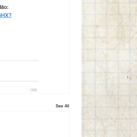
ão: 
_5HX?
See All