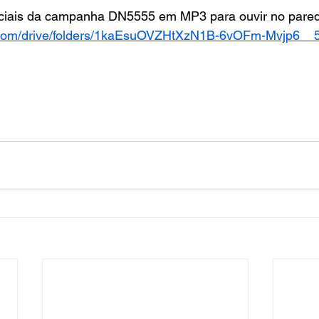
iciais da campanha DN5555 em MP3 para ouvir no pared
le.com/drive/folders/1kaEsuOVZHtXzN1B-6vOFm-Mvjp6_